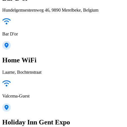
Hundelgemsesteenweg 46, 9890 Merelbeke, Belgium
Bar D'or
Home WiFi
Laarne, Bochtenstraat
Valcema-Guest
Holiday Inn Gent Expo