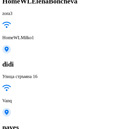
HomeWLElenaBoncheva
zora3
HomeWLMilko1
didi
Улица стръмна 16
Vanq
naves