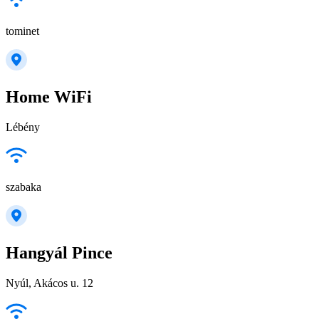
tominet
Home WiFi
Lébény
szabaka
Hangyál Pince
Nyúl, Akácos u. 12