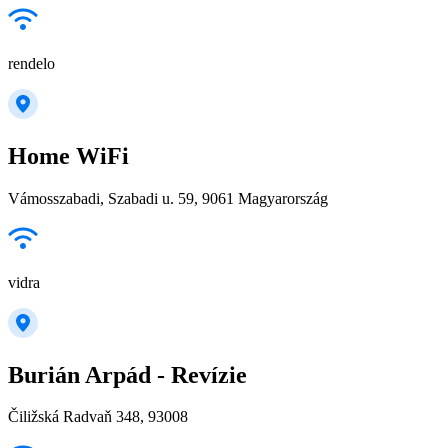
rendelo
Home WiFi
Vámosszabadi, Szabadi u. 59, 9061 Magyarország
vidra
Burián Arpád - Revízie
Čiližská Radvaň 348, 93008