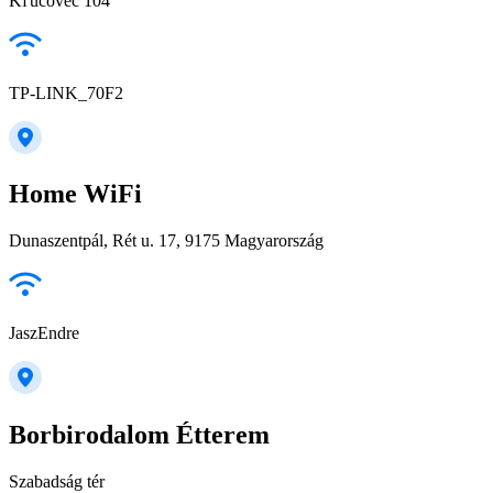
Kľúčovec 104
TP-LINK_70F2
Home WiFi
Dunaszentpál, Rét u. 17, 9175 Magyarország
JaszEndre
Borbirodalom Étterem
Szabadság tér