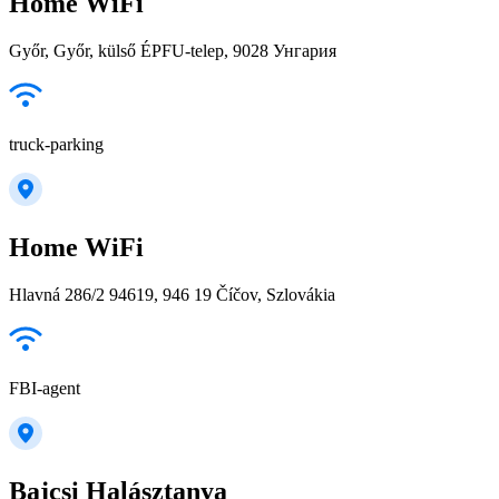
Home WiFi
Győr, Győr, külső ÉPFU-telep, 9028 Унгария
truck-parking
Home WiFi
Hlavná 286/2 94619, 946 19 Číčov, Szlovákia
FBI-agent
Bajcsi Halásztanya