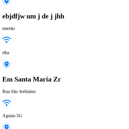
ebjdfjw um j de j jhh
nnenkr
riba
Em Santa Maria Zr
Rua São Jerônimo
Aguiar-5G