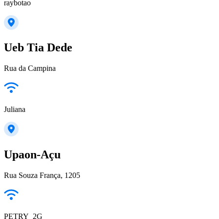
raybotao
Ueb Tia Dede
Rua da Campina
Juliana
Upaon-Açu
Rua Souza França, 1205
PETRY_2G