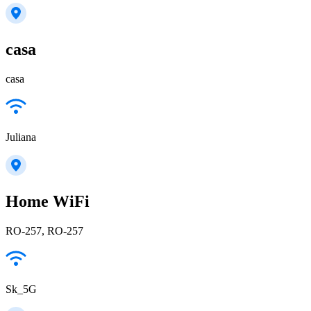
casa
casa
Juliana
Home WiFi
RO-257, RO-257
Sk_5G