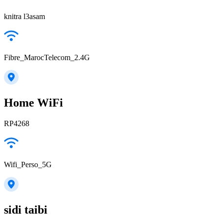
knitra l3asam
Fibre_MarocTelecom_2.4G
Home WiFi
RP4268
Wifi_Perso_5G
sidi taibi