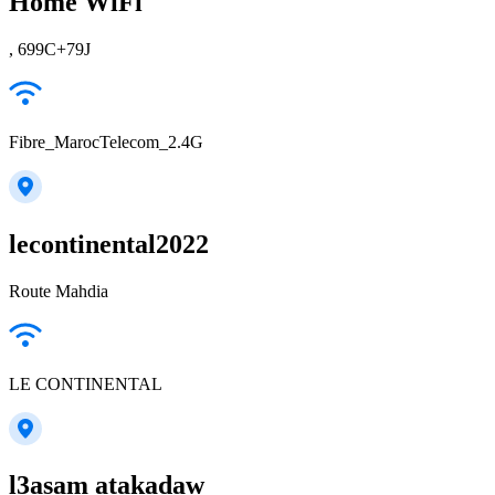
Home WiFi
, 699C+79J
Fibre_MarocTelecom_2.4G
lecontinental2022
Route Mahdia
LE CONTINENTAL
l3asam atakadaw