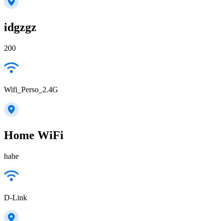
idgzgz
200
Wifi_Perso_2.4G
Home WiFi
hahe
D-Link