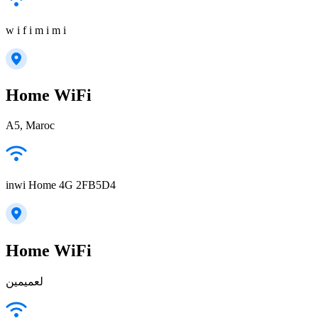
w i f i m i m i
Home WiFi
A5, Maroc
inwi Home 4G 2FB5D4
Home WiFi
لعميمين