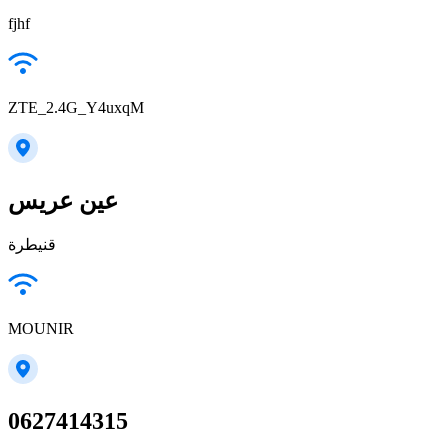
fjhf
ZTE_2.4G_Y4uxqM
عين عريس
قنيطرة
MOUNIR
0627414315