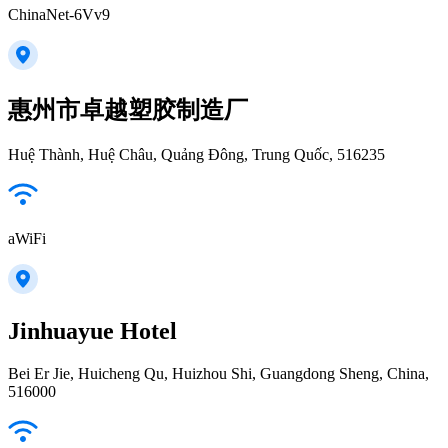
ChinaNet-6Vv9
惠州市卓越塑胶制造厂
Huệ Thành, Huệ Châu, Quảng Đông, Trung Quốc, 516235
aWiFi
Jinhuayue Hotel
Bei Er Jie, Huicheng Qu, Huizhou Shi, Guangdong Sheng, China,
516000