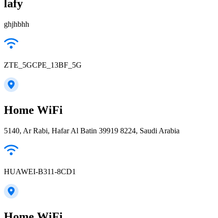
lafy
ghjhbhh
ZTE_5GCPE_13BF_5G
Home WiFi
5140, Ar Rabi, Hafar Al Batin 39919 8224, Saudi Arabia
HUAWEI-B311-8CD1
Home WiFi