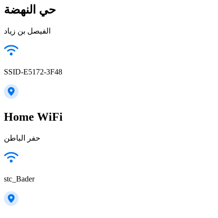
حي النهضة
الفيصل بن زياد
SSID-E5172-3F48
Home WiFi
حفر الباطن
stc_Bader