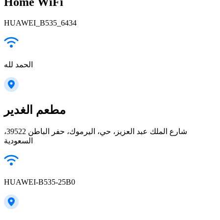
Home WiFi
HUAWEI_B535_6434
الحمد لله
مطعم الغدير
شارع الملك عبد العزيز، حي، اليرموك، حفر الباطن 39522،
السعودية
HUAWEI-B535-25B0