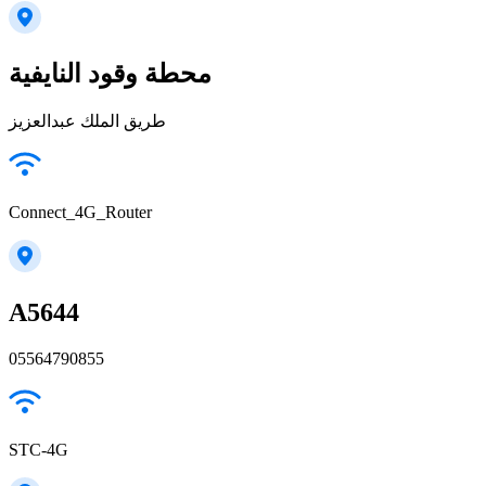
محطة وقود النايفية
طريق الملك عبدالعزيز
Connect_4G_Router
A5644
05564790855
STC-4G