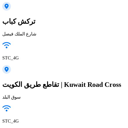
تركش كباب
شارع الملك فيصل
STC_4G
تقاطع طريق الكويت | Kuwait Road Cross
سوق البلد
STC_4G