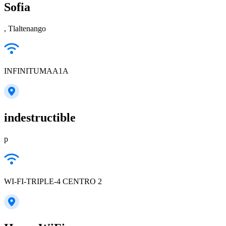
Sofia
, Tlaltenango
INFINITUMAA1A
indestructible
p
WI-FI-TRIPLE-4 CENTRO 2