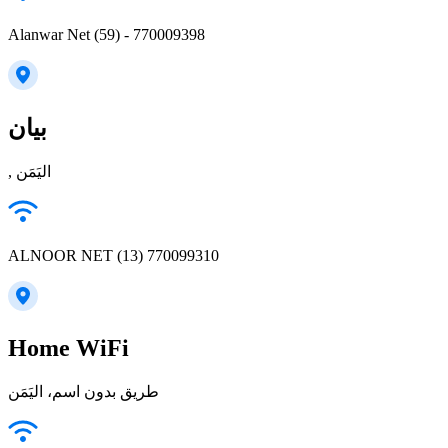
Alanwar Net (59) - 770009398
بيان
, اليَمَن
ALNOOR NET (13) 770099310
Home WiFi
طريق بدون اسم، اليَمَن