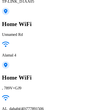
TP-LINK_D1AA05
Home WiFi
Unnamed Rd
Alamal 4
Home WiFi
, 789V+GJ9
AL_dahabi(40)777891506