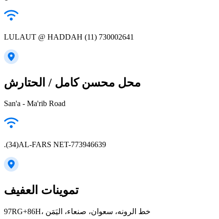
LULAUT @ HADDAH (11) 730002641
محل محسن كامل / الحتارش
San'a - Ma'rib Road
.(34)AL-FARS NET-773946639
تموينات العفيف
97RG+86H، خط الرونه، سعوان، صنعاء، اليَمَن