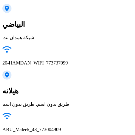
البياضي
شبكة همدان نت
20-HAMDAN_WIFI_773737099
هيلانه
طريق بدون اسم, طريق بدون اسم
ABU_Maleek_48_773004909