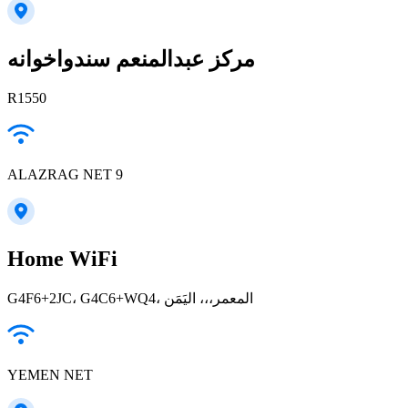
مركز عبدالمنعم سندواخوانه
R1550
ALAZRAG NET 9
Home WiFi
G4F6+2JC، G4C6+WQ4، المعمر،،، اليَمَن
YEMEN NET