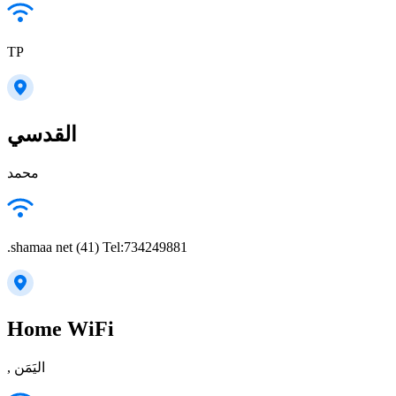
TP
القدسي
محمد
.shamaa net (41) Tel:734249881
Home WiFi
, اليَمَن