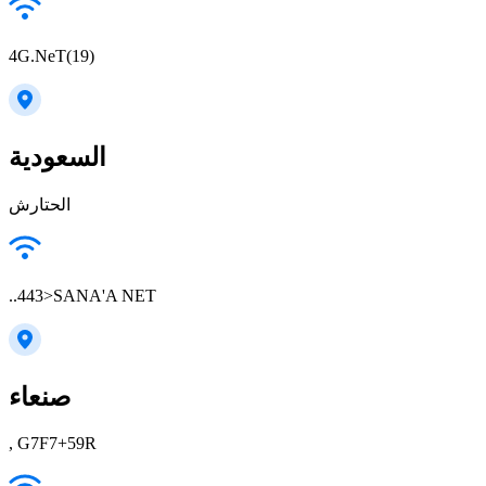
4G.NeT(19)
السعودية
الحتارش
..443>SANA'A NET
صنعاء
, G7F7+59R