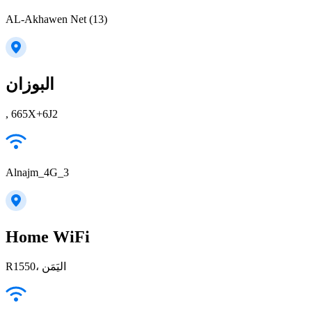
AL-Akhawen Net (13)
البوزان
, 665X+6J2
Alnajm_4G_3
Home WiFi
R1550، اليَمَن