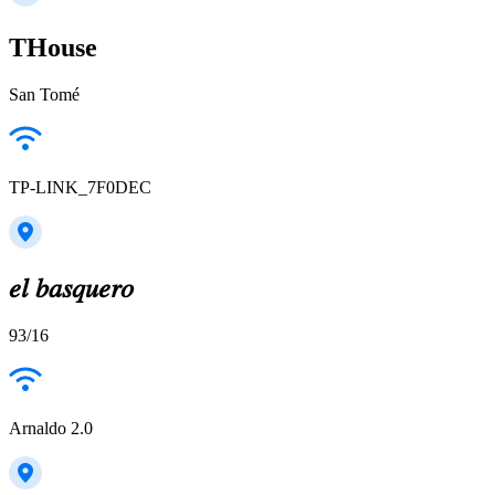
THouse
San Tomé
TP-LINK_7F0DEC
𝑒𝑙 𝑏𝑎𝑠𝑞𝑢𝑒𝑟𝑜
93/16
Arnaldo 2.0