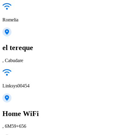
Romelia
el tereque
, Cabudare
Linksys00454
Home WiFi
, 6M59+656