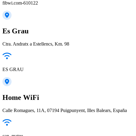
fibwi.com-610122
Es Grau
Ctra. Andratx a Estellencs, Km. 98
ES GRAU
Home WiFi
Calle Romagues, 11A, 07194 Puigpunyent, Illes Balears, España
can_mateu