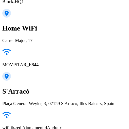
Block-HQ1
Home WiFi
Carrer Major, 17
MOVISTAR_E844
S'Arracó
Plaça General Weyler, 3, 07159 S'Arracó, Illes Balears, Spain
wifi ib-red Ajuntament dAndratx