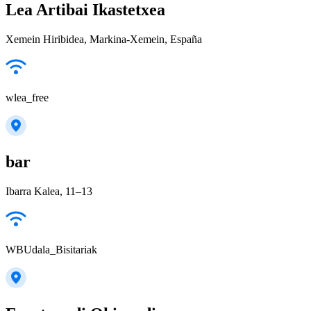
Lea Artibai Ikastetxea
Xemein Hiribidea, Markina-Xemein, España
wlea_free
bar
Ibarra Kalea, 11–13
WBUdala_Bisitariak