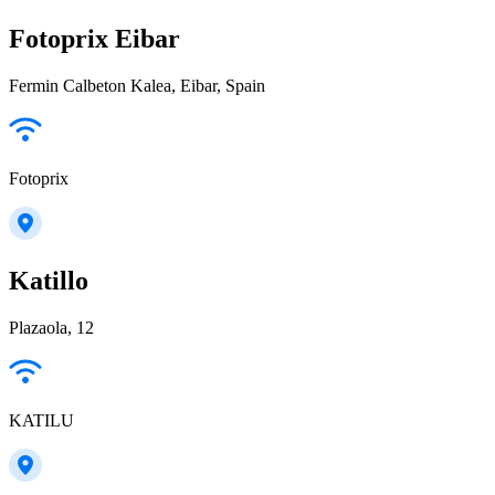
Fotoprix Eibar
Fermin Calbeton Kalea, Eibar, Spain
Fotoprix
Katillo
Plazaola, 12
KATILU