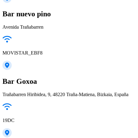
Bar nuevo pino
Avenida Trañabarren
MOVISTAR_EBF8
Bar Goxoa
Trañabarren Hiribidea, 9, 48220 Traña-Matiena, Bizkaia, España
19DC