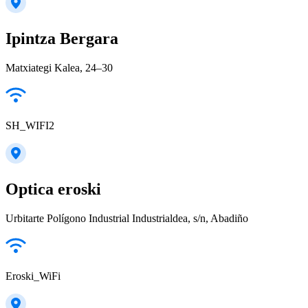
Ipintza Bergara
Matxiategi Kalea, 24–30
SH_WIFI2
Optica eroski
Urbitarte Polígono Industrial Industrialdea, s/n, Abadiño
Eroski_WiFi