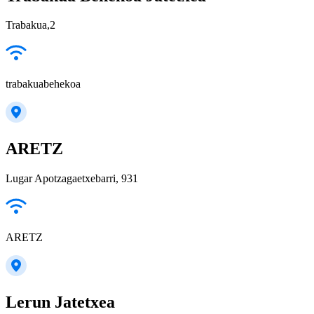
Trabakua,2
trabakuabehekoa
ARETZ
Lugar Apotzagaetxebarri, 931
ARETZ
Lerun Jatetxea