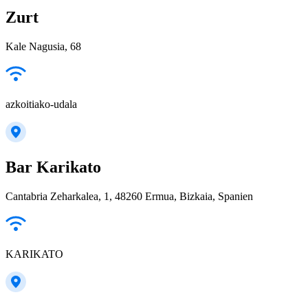
Zurt
Kale Nagusia, 68
azkoitiako-udala
Bar Karikato
Cantabria Zeharkalea, 1, 48260 Ermua, Bizkaia, Spanien
KARIKATO