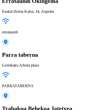
Errotaundi Okingedia
Euskal Herria Kalea, 34, Azpeitia
errotaundi
Parra taberna
Gernikako Arbola plaza
PARRATABERNA
Trabakua Behekoa Jatetxea