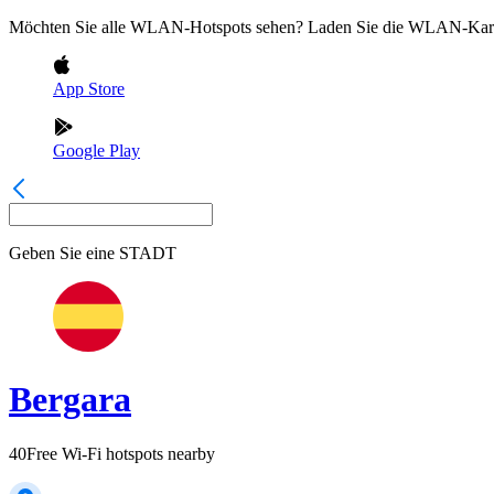
Möchten Sie alle WLAN-Hotspots sehen? Laden Sie die WLAN-Kart
App Store
Google Play
Geben Sie eine
STADT
Bergara
40
Free Wi-Fi hotspots nearby