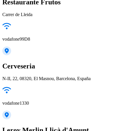
Restaurante Frutos
Carrer de Lleida
vodafone99D8
Cerveseria
N-II, 22, 08320, El Masnou, Barcelona, España
vodafone1330
Leroy Merlin Lliçà d'Amunt