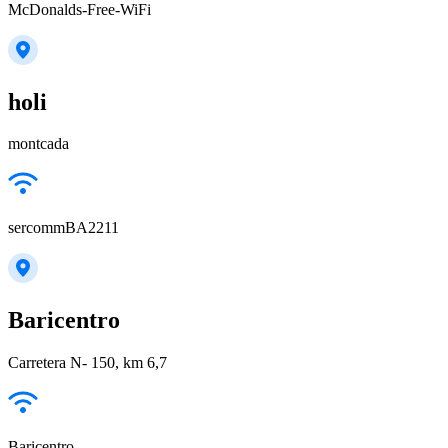
McDonalds-Free-WiFi
holi
montcada
sercommBA2211
Baricentro
Carretera N- 150, km 6,7
Baricentro