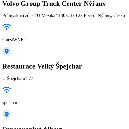
Volvo Group Truck Center Nýřany
Průmyslová zóna "U Mexika" 1308, 330 23 Plzeň - Nýřany, Česko
GuestWNET
Restaurace Velký Špejchar
U Špejcharu 577
spejchar