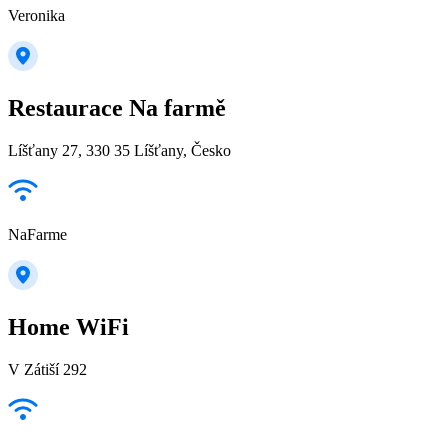
Veronika
Restaurace Na farmě
Líšťany 27, 330 35 Líšťany, Česko
NaFarme
Home WiFi
V Zátiší 292