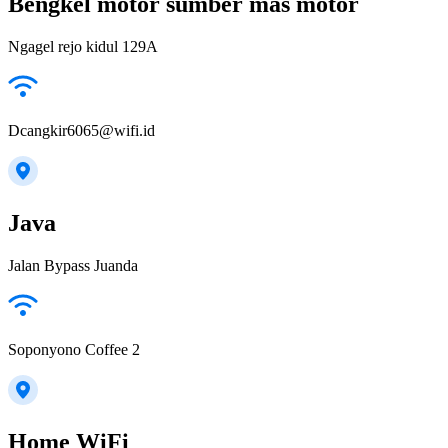
Bengkel motor sumber mas motor
Ngagel rejo kidul 129A
Dcangkir6065@wifi.id
Java
Jalan Bypass Juanda
Soponyono Coffee 2
Home WiFi