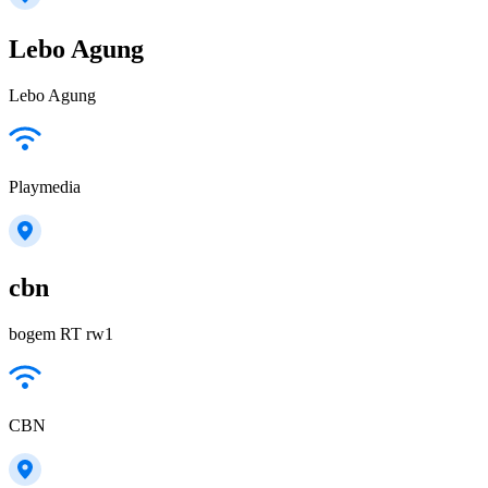
Lebo Agung
Lebo Agung
Playmedia
cbn
bogem RT rw1
CBN