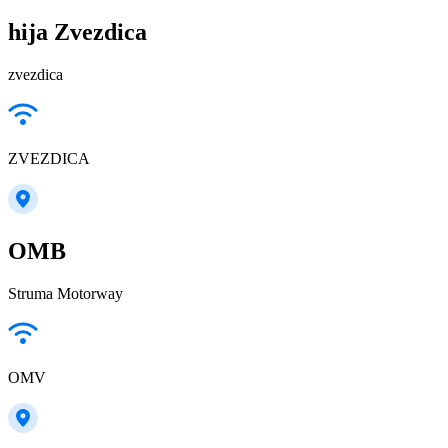
hija Zvezdica
zvezdica
ZVEZDICA
ОМВ
Struma Motorway
OMV