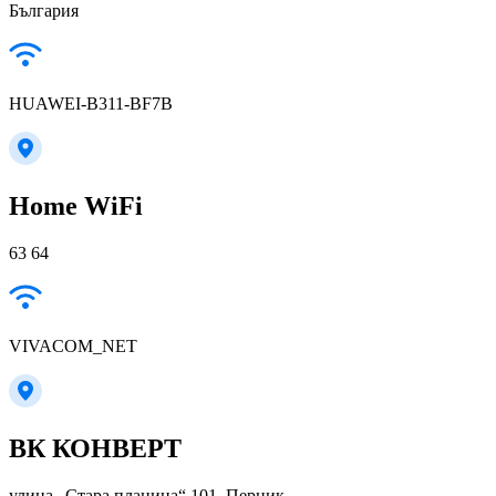
България
HUAWEI-B311-BF7B
Home WiFi
63 64
VIVACOM_NET
ВК КОНВЕРТ
улица „Стара планина“ 101, Перник