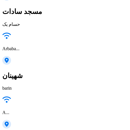
مسجد سادات
حسام یک
Arbaba...
شهینان
barin
A...