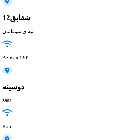
شقایق12
تپه ی سوغاننان
Azhvan.1391.
دوسینه
zana
Karo...