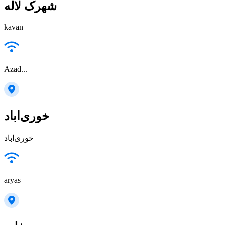
شهرک لاله
kavan
Azad...
خوری‌اباد
خوری‌اباد
aryas