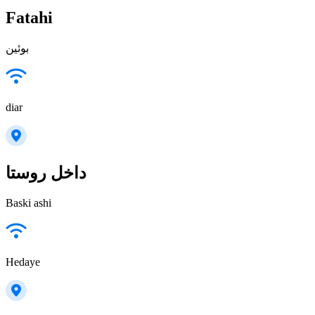
Fatahi
بوئین
diar
داخل روستا
Baski ashi
Hedaye