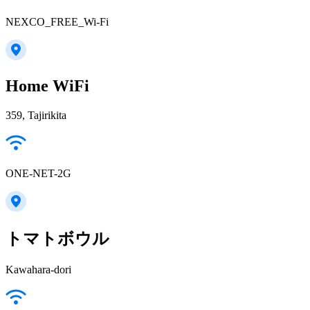
NEXCO_FREE_Wi-Fi
Home WiFi
359, Tajirikita
ONE-NET-2G
トマトボウル
Kawahara-dori