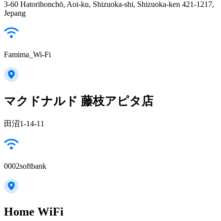
3-60 Hatorihonchō, Aoi-ku, Shizuoka-shi, Shizuoka-ken 421-1217,
Jepang
Famima_Wi-Fi
マクドナルド 藤枝アピタ店
田沼1-14-11
0002softbank
Home WiFi