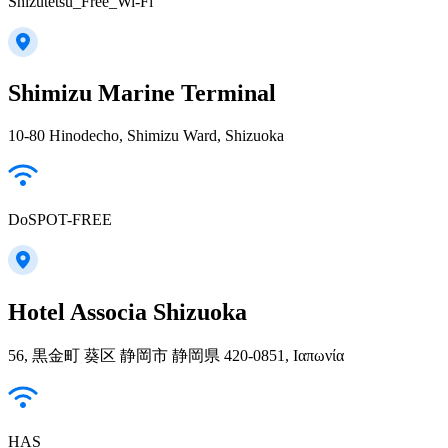
Shizutetsu_Free_Wi-Fi
Shimizu Marine Terminal
10-80 Hinodecho, Shimizu Ward, Shizuoka
DoSPOT-FREE
Hotel Associa Shizuoka
56, 黒金町 葵区 静岡市 静岡県 420-0851, Ιαπωνία
HAS