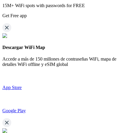
15M+ WiFi spots with passwords for FREE
Get Free app
Descargar WiFi Map
Accede a más de
150 millones de contraseñas WiFi,
mapa de
detalles WiFi offline y eSIM global
App Store
Google Play