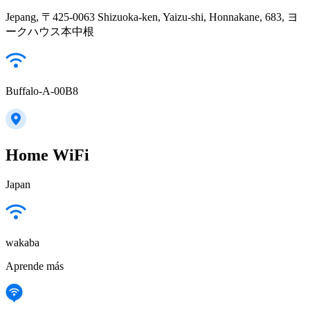
Jepang, 〒425-0063 Shizuoka-ken, Yaizu-shi, Honnakane, 683, ヨ
ークハウス本中根
Buffalo-A-00B8
Home WiFi
Japan
wakaba
Aprende más