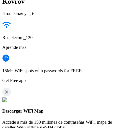
Kovrov
Подлесная ул., 6
Rostelecom_120
Aprende más
15M+ WiFi spots with passwords for FREE
Get Free app
Descargar WiFi Map
Accede a más de
150 millones de contraseñas WiFi,
mapa de
detalles WiFi offline y eSIM global