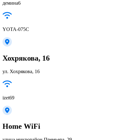
демина6
YOTA-075C
Хохрякова, 16
ул. Хохрякова, 16
izet69
Home WiFi
улица микрорайон Премьера, 29