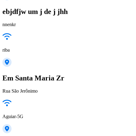
ebjdfjw um j de j jhh
nnenkr
riba
Em Santa Maria Zr
Rua São Jerônimo
Aguiar-5G