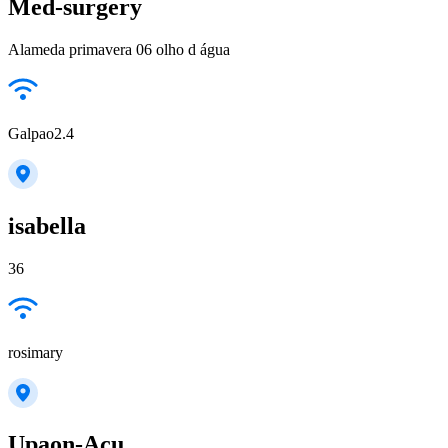
Med-surgery
Alameda primavera 06 olho d água
Galpao2.4
isabella
36
rosimary
Upaon-Açu