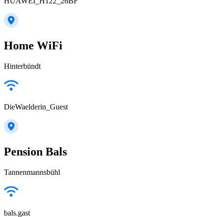
HUAWEI_H122_26BF
Home WiFi
Hinterbündt
DieWaelderin_Guest
Pension Bals
Tannenmannsbühl
bals.gast