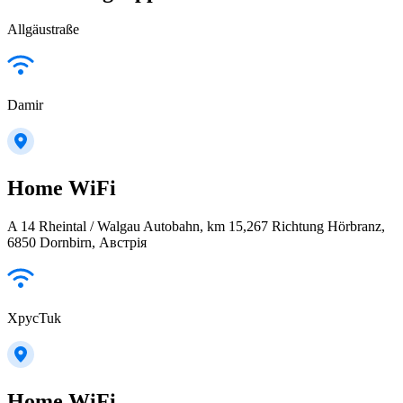
Allgäustraße
Damir
Home WiFi
A 14 Rheintal / Walgau Autobahn, km 15,267 Richtung Hörbranz,
6850 Dornbirn, Австрія
XpycTuk
Home WiFi