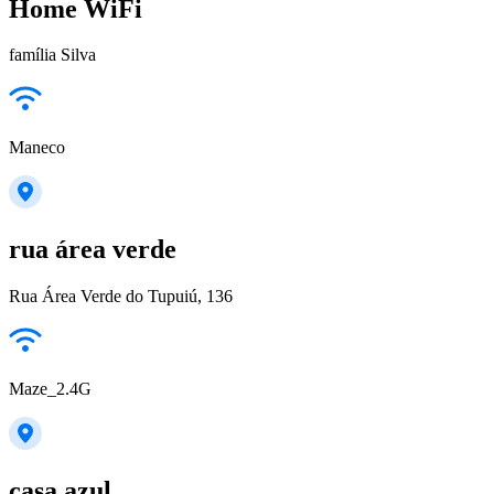
Home WiFi
família Silva
Maneco
rua área verde
Rua Área Verde do Tupuiú, 136
Maze_2.4G
casa azul