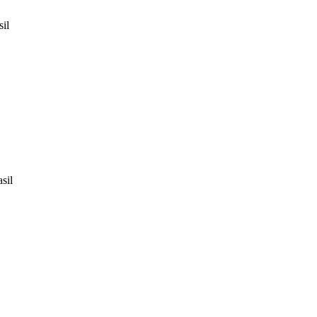
sil
sil