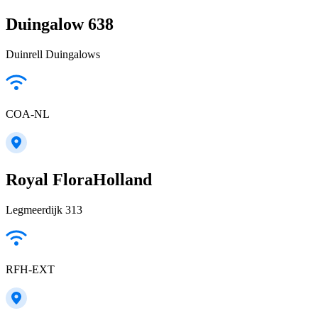
Duingalow 638
Duinrell Duingalows
COA-NL
Royal FloraHolland
Legmeerdijk 313
RFH-EXT