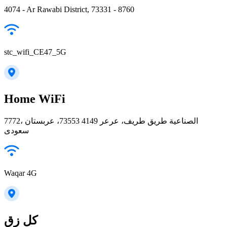
4074 - Ar Rawabi District, 73331 - 8760
stc_wifi_CE47_5G
Home WiFi
7772، الصناعية طريق طريف، عرعر 73553 4149، عربستان
سعودی
Waqar 4G
كل زق