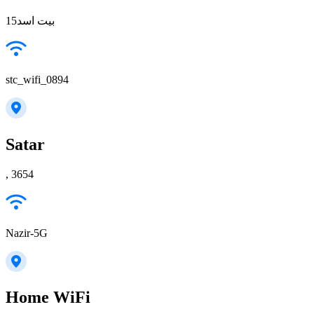
بيت اسد15
stc_wifi_0894
Satar
, 3654
Nazir-5G
Home WiFi