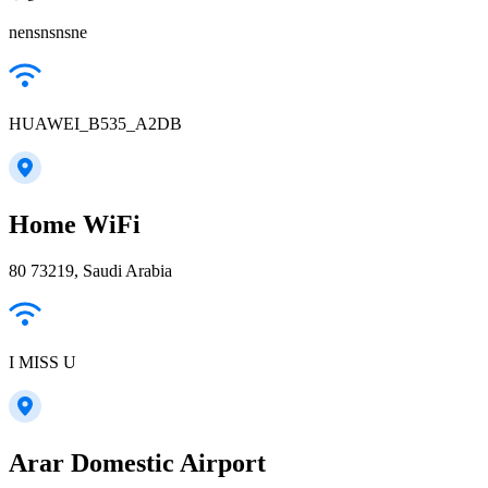
nensnsnsne
HUAWEI_B535_A2DB
Home WiFi
80 73219, Saudi Arabia
I MISS U
Arar Domestic Airport