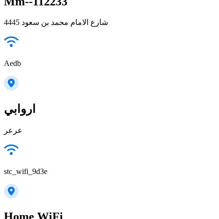
Mm--112233
4445 شارع الامام محمد بن سعود
Aedb
اروابي
عرعر
stc_wifi_9d3e
Home WiFi