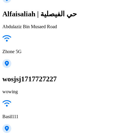
Alfaisaliah | حي الفيصلية
Abdulaziz Bin Musaed Road
Zhone 5G
wosjsj1717727227
wowing
Basil111