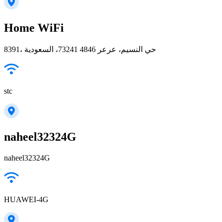
Home WiFi
8391، حي النسيم، عرعر 73241 4846، السعودية
stc
naheel32324G
naheel32324G
HUAWEI-4G