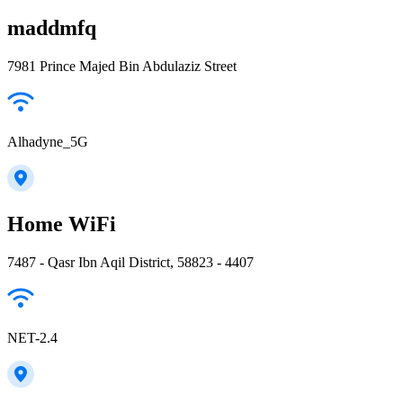
maddmfq
7981 Prince Majed Bin Abdulaziz Street
Alhadyne_5G
Home WiFi
7487 - Qasr Ibn Aqil District, 58823 - 4407
NET-2.4