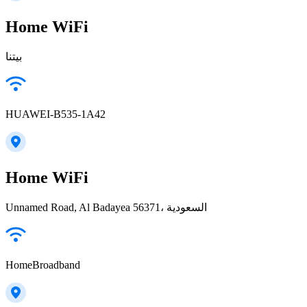
Home WiFi
بيتنا
HUAWEI-B535-1A42
Home WiFi
Unnamed Road, Al Badayea 56371، السعودية
HomeBroadband