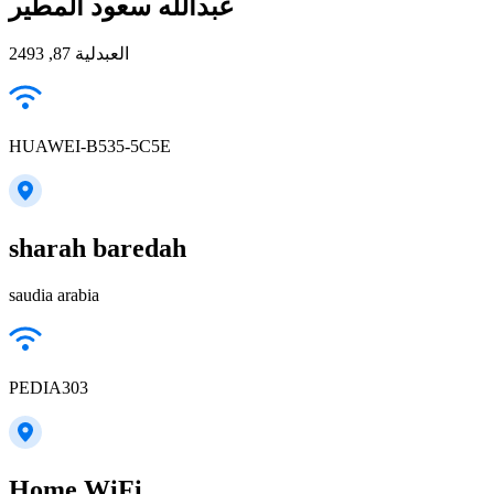
عبدالله سعود المطير
العبدلية 87, 2493
HUAWEI-B535-5C5E
sharah baredah
saudia arabia
PEDIA303
Home WiFi