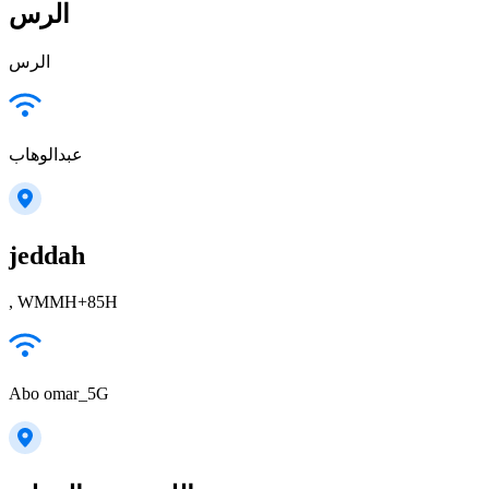
الرس
الرس
عبدالوهاب
jeddah
, WMMH+85H
Abo omar_5G