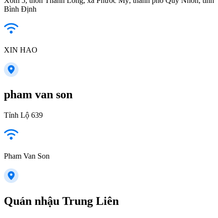
Xóm 5, thôn Thanh Long, xã Phước Mỹ, thành phố Quy Nhơn, tỉnh
Bình Định
XIN HAO
pham van son
Tỉnh Lộ 639
Pham Van Son
Quán nhậu Trung Liên