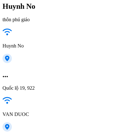
Huynh No
thôn phú giáo
Huynh No
...
Quốc lộ 19, 922
VAN DUOC