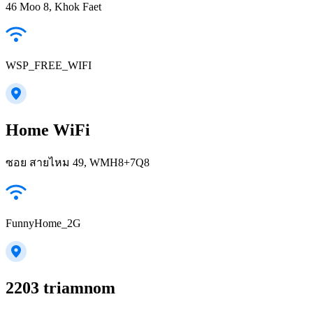
46 Moo 8, Khok Faet
WSP_FREE_WIFI
Home WiFi
ซอย สายไหม 49, WMH8+7Q8
FunnyHome_2G
2203 triamnom