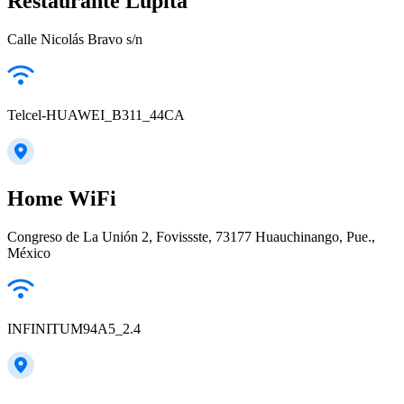
Restaurante Lupita
Calle Nicolás Bravo s/n
Telcel-HUAWEI_B311_44CA
Home WiFi
Congreso de La Unión 2, Fovissste, 73177 Huauchinango, Pue.,
México
INFINITUM94A5_2.4