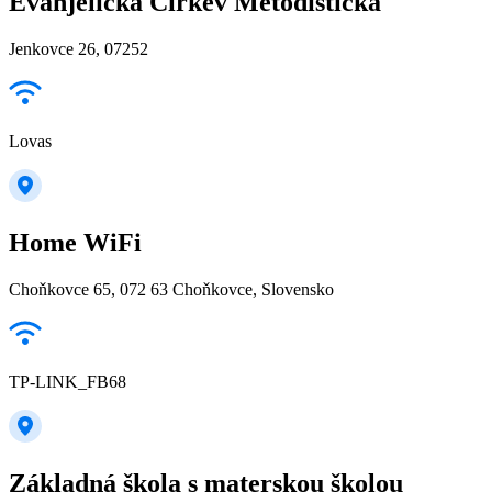
Evanjelická Cirkev Metodistická
Jenkovce 26, 07252
Lovas
Home WiFi
Choňkovce 65, 072 63 Choňkovce, Slovensko
TP-LINK_FB68
Základná škola s materskou školou