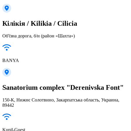
Кілікія / Kilikia / Cilicia
Об'їзна дорога, б/н (район «Шахта»)
BANYA
Sanatorium complex "Derenivska Font"
150-К, Нижнє Солотвино, Закарпатська область, Украина,
89442
Kupil-Guest