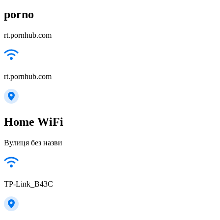
porno
rt.pornhub.com
rt.pornhub.com
Home WiFi
Вулиця без назви
TP-Link_B43C