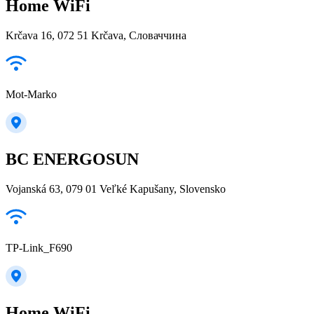
Home WiFi
Krčava 16, 072 51 Krčava, Словаччина
Mot-Marko
BC ENERGOSUN
Vojanská 63, 079 01 Veľké Kapušany, Slovensko
TP-Link_F690
Home WiFi