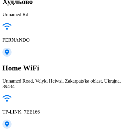
Худльово
Unnamed Rd
FERNANDO
Home WiFi
Unnamed Road, Velyki Heivtsi, Zakarpats'ka oblast, Ukrajna,
89434
TP-LINK_7EE166