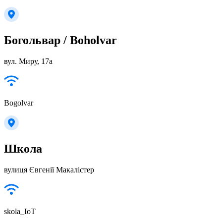
Богольвар / Boholvar
вул. Миру, 17а
Bogolvar
Школа
вулиця Євгенії Макалістер
skola_IoT