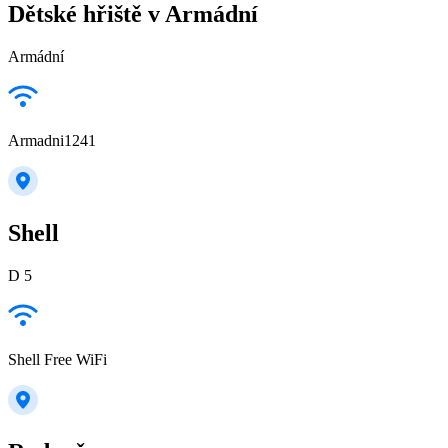
Dětské hřiště v Armádní
Armádní
Armadni1241
Shell
D 5
Shell Free WiFi