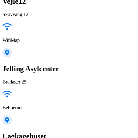
Vejle12
Skovvang 12
WifiMap
Jelling Asylcenter
Bredager 25
Beboernet
Lagkagehuset