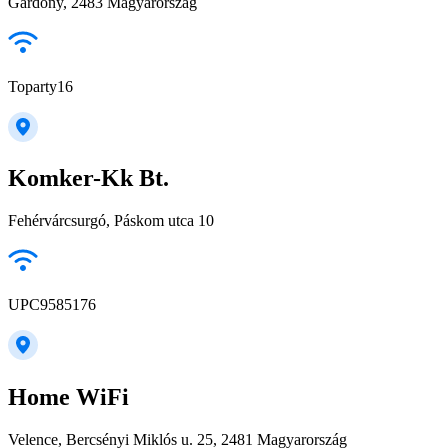
Gárdony, 2483 Magyarország
Toparty16
Komker-Kk Bt.
Fehérvárcsurgó, Páskom utca 10
UPC9585176
Home WiFi
Velence, Bercsényi Miklós u. 25, 2481 Magyarország