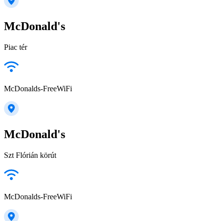
McDonald's
Piac tér
McDonalds-FreeWiFi
McDonald's
Szt Flórián körút
McDonalds-FreeWiFi