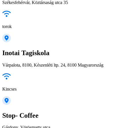
Székesfehérvár, Köztársaság utca 35
torok
Inotai Tagiskola
Várpalota, 8100, Készenléti ltp. 24, 8100 Magyarország
Kincses
Stop- Coffee
Gárdony, Vörösmarty utca