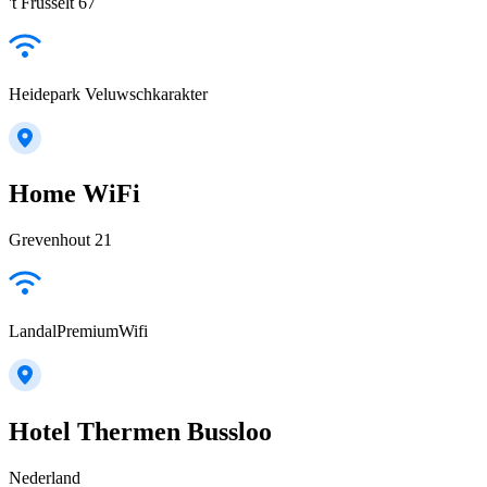
't Frusselt 67
Heidepark Veluwschkarakter
Home WiFi
Grevenhout 21
LandalPremiumWifi
Hotel Thermen Bussloo
Nederland