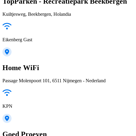
TopParken - Recreatiepark Beekbergen
Kuiltjesweg, Beekbergen, Holandia
Eikenberg Gast
Home WiFi
Passage Molenpoort 101, 6511 Nijmegen - Nederland
KPN
Goed Proeven