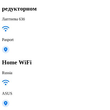
редукторном
Лаптиева 63б
Pasport
Home WiFi
Russia
ASUS