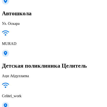
Автошкола
Ул. Оскара
MURAD
Детская поликлиника Целитель
Аци Абдуллаева
Celitel_work