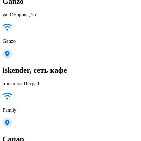
Ganzo
ул. Омарова, 5а
Ganzo
iskender, сеть кафе
проспект Петра I
Family
Сапар