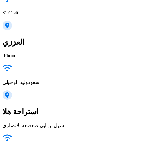
STC_4G
العززي
iPhone
سعودوليد الرحيلي
استراحة هلا
سهل بن ابي صعصعه الانصاري