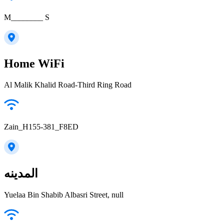
M________ S
Home WiFi
Al Malik Khalid Road-Third Ring Road
Zain_H155-381_F8ED
المدينه
Yuelaa Bin Shabib Albasri Street, null