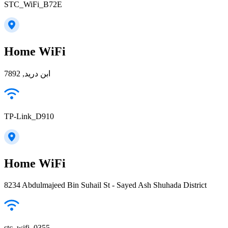
STC_WiFi_B72E
Home WiFi
ابن دريد, 7892
TP-Link_D910
Home WiFi
8234 Abdulmajeed Bin Suhail St - Sayed Ash Shuhada District
stc_wifi_0355