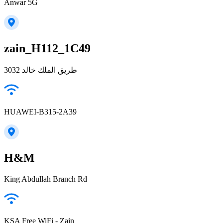
Anwar 5G
zain_H112_1C49
3032 طريق الملك خالد
HUAWEI-B315-2A39
H&M
King Abdullah Branch Rd
KSA Free WiFi - Zain