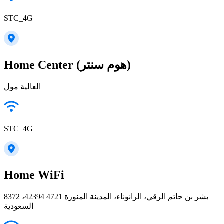
STC_4G
Home Center (هوم سنتر)
العالية مول
STC_4G
Home WiFi
8372 بشر بن حاتم الرقي، الرانوناء، المدينة المنورة 42394 4721،
السعودية