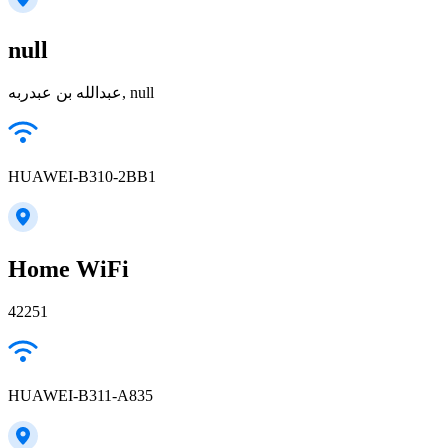
null
عبدالله بن عبدربه, null
HUAWEI-B310-2BB1
Home WiFi
42251
HUAWEI-B311-A835