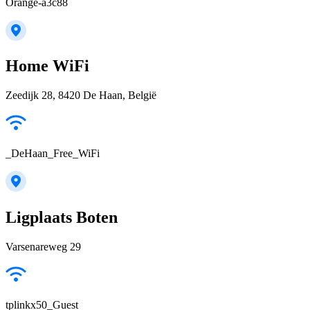
Orange-a3c88
Home WiFi
Zeedijk 28, 8420 De Haan, België
_DeHaan_Free_WiFi
Ligplaats Boten
Varsenareweg 29
tplinkx50_Guest