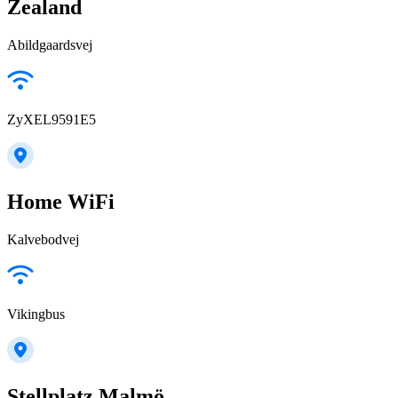
Zealand
Abildgaardsvej
ZyXEL9591E5
Home WiFi
Kalvebodvej
Vikingbus
Stellplatz Malmö