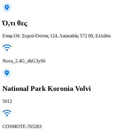
Ό,τι θες
Επαρ.Οδ. Σοχού-Όσσας 124, Λαγκαδάς 572 00, Ελλάδα
Nova_2.4G_dhG3yS6
National Park Koronia Volvi
5012
COSMOTE-765283