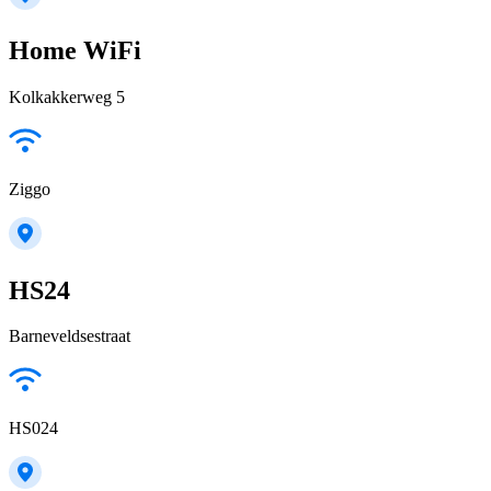
Home WiFi
Kolkakkerweg 5
Ziggo
HS24
Barneveldsestraat
HS024