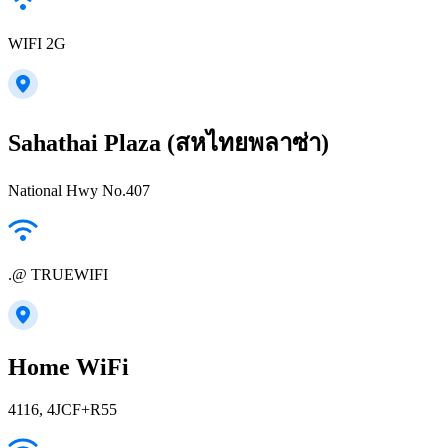
WIFI 2G
Sahathai Plaza (สหไทยพลาซ่า)
National Hwy No.407
.@ TRUEWIFI
Home WiFi
4116, 4JCF+R55