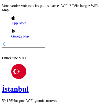
Vous voulez voir tous les points d'accès WiFi ? Téléchargez WiFi
Map
App Store
Google Play
Entrez une
VILLE
İstanbul
59,176
Hotspots WiFi gratuits trouvés