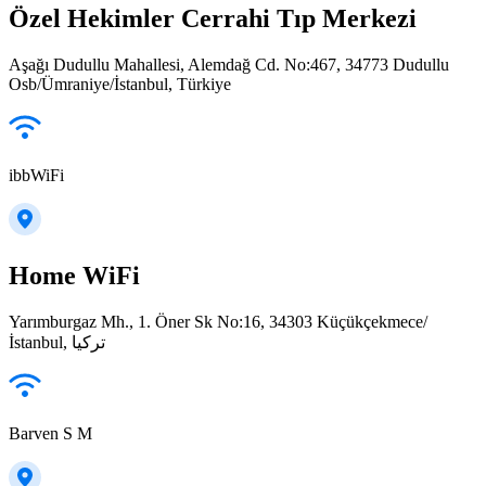
Özel Hekimler Cerrahi Tıp Merkezi
Aşağı Dudullu Mahallesi, Alemdağ Cd. No:467, 34773 Dudullu
Osb/Ümraniye/İstanbul, Türkiye
ibbWiFi
Home WiFi
Yarımburgaz Mh., 1. Öner Sk No:16, 34303 Küçükçekmece/
İstanbul, تركيا
Barven S M