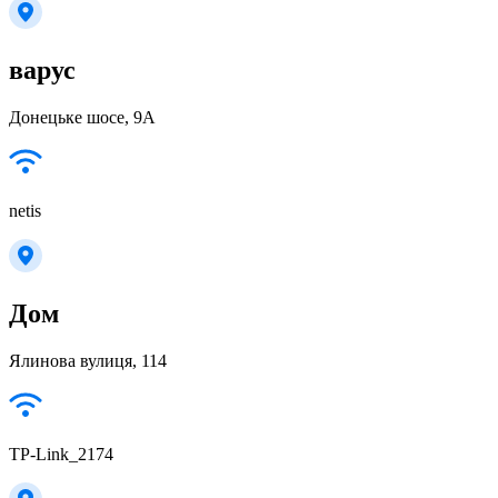
варус
Донецьке шосе, 9А
netis
Дом
Ялинова вулиця, 114
TP-Link_2174