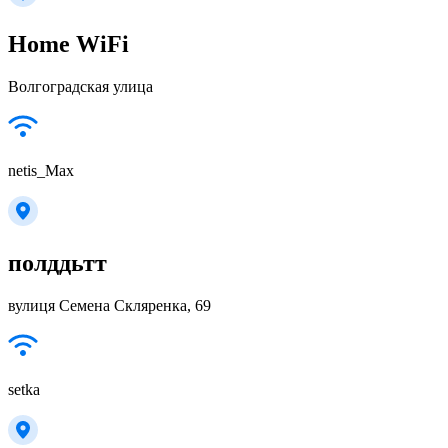
Home WiFi
Волгоградская улица
netis_Max
полддьтт
вулиця Семена Скляренка, 69
setka