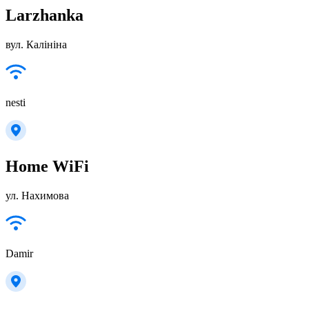
Larzhanka
вул. Калініна
nesti
Home WiFi
ул. Нахимова
Damir