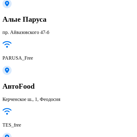
Алые Паруса
пр. Айвазовского 47-б
PARUSA_Free
АвтоFood
Керченское ш., 1, Феодосия
TES_free