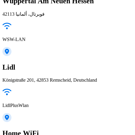
Wuppertal Am Neuen Hessen
42113 فوبرتال، ألمانيا
WSW-LAN
Lidl
Königstraße 201, 42853 Remscheid, Deutschland
LidlPlusWlan
Home WiFi