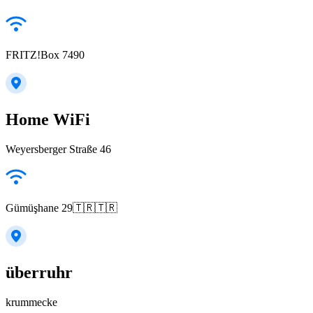
FRITZ!Box 7490
Home WiFi
Weyersberger Straße 46
Gümüşhane 29🇹🇷🇹🇷
überruhr
krummecke